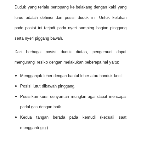
Duduk yang terlalu bertopang ke belakang dengan kaki yang
lurus adalah definisi dari posisi duduk ini. Untuk keluhan
pada posisi ini terjadi pada nyeri samping bagian pinggang
serta nyeri piggang bawah.
Dari berbagai posisi duduk diatas, pengemudi dapat
mengurangi resiko dengan melakukan beberapa hal yaitu:
Mengganjak leher dengan bantal leher atau handuk kecil.
Posisi lutut dibawah pinggang.
Posisikan kursi senyaman mungkin agar dapat mencapai
pedal gas dengan baik.
Kedua tangan berada pada kemudi (kecuali saat
mengganti gigi).