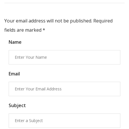
Your email address will not be published. Required
fields are marked
*
Name
Email
Subject