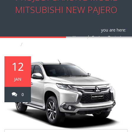
MITSUBISHI NEW PAJERO
you are here:
Home
Custom Project
Project Sarung Mobil Mitsubishi New Pajero
12
JAN
0