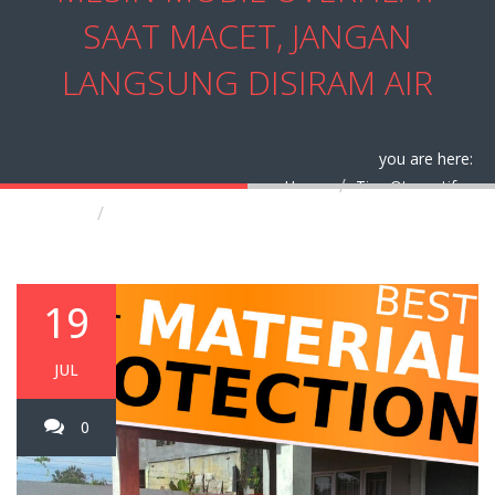
SAAT MACET, JANGAN
LANGSUNG DISIRAM AIR
you are here:
Home
Tips Otomotif
Mesin Mobil Overheat Saat Macet, Jangan
Langsung Disiram Air
19
JUL
0