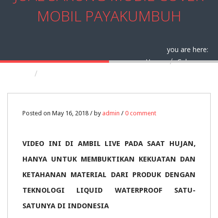
MOBIL PAYAKUMBUH
you are here:
Home
Cabang
Jual Sarung Mobil Cover Mobil Payakumbuh
16
Posted on May 16, 2018 / by
admin
/
0 comment
MAY
VIDEO INI DI AMBIL LIVE PADA SAAT HUJAN,
0
HANYA UNTUK MEMBUKTIKAN KEKUATAN DAN
KETAHANAN MATERIAL DARI PRODUK DENGAN
TEKNOLOGI LIQUID WATERPROOF SATU-
SATUNYA DI INDONESIA