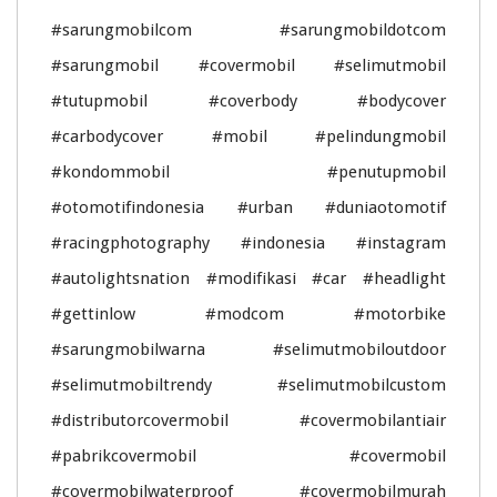
#sarungmobilcom #sarungmobildotcom
#sarungmobil #covermobil #selimutmobil
#tutupmobil #coverbody #bodycover
#carbodycover #mobil #pelindungmobil
#kondommobil #penutupmobil
#otomotifindonesia #urban #duniaotomotif
#racingphotography #indonesia #instagram
#autolightsnation #modifikasi #car #headlight
#gettinlow #modcom #motorbike
#sarungmobilwarna #selimutmobiloutdoor
#selimutmobiltrendy #selimutmobilcustom
#distributorcovermobil #covermobilantiair
#pabrikcovermobil #covermobil
#covermobilwaterproof #covermobilmurah