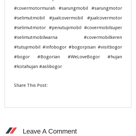
#covermotormurah #sarungmobil #sarungmotor
#selimutmobil #jualcovermobil #jualcovermotor
#selimutmotor #penutupmobil #covermobilsuper
#selimutmobilwarna #covermobilkeren
#tutupmobil #infobogor #bogorpisan #visitbogor
#bogor #Bogorian #WeLoveBogor #hujan
#kotahujan #aslibogor
Share This Post:
Leave A Comment