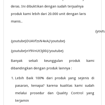
deras. Ini dibuktikan dengan sudah terjualnya
produk kami lebih dari 20.000 unit dengan laris
manis..
{yout
{youtube}DUAVfzsN4xA{/youtube}
{youtube}nY9VnUt3j00{/youtube}
Banyak sekali keunggulan produk kami
dibandingkan dengan produk lainnya :
Lebih Baik 100% dari produk yang sejenis di
pasaran, kenapa? karena kualitas kami sudah
melalui prosedur dan Quality Control yang
terjamin