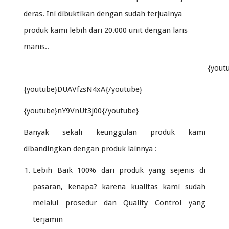
deras. Ini dibuktikan dengan sudah terjualnya
produk kami lebih dari 20.000 unit dengan laris
manis..
{yout
{youtube}DUAVfzsN4xA{/youtube}
{youtube}nY9VnUt3j00{/youtube}
Banyak sekali keunggulan produk kami
dibandingkan dengan produk lainnya :
Lebih Baik 100% dari produk yang sejenis di
pasaran, kenapa? karena kualitas kami sudah
melalui prosedur dan Quality Control yang
terjamin