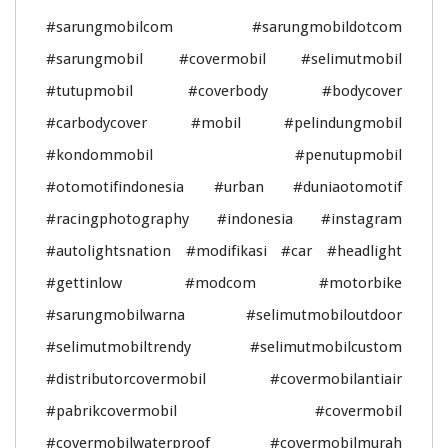
#sarungmobilcom #sarungmobildotcom
#sarungmobil #covermobil #selimutmobil
#tutupmobil #coverbody #bodycover
#carbodycover #mobil #pelindungmobil
#kondommobil #penutupmobil
#otomotifindonesia #urban #duniaotomotif
#racingphotography #indonesia #instagram
#autolightsnation #modifikasi #car #headlight
#gettinlow #modcom #motorbike
#sarungmobilwarna #selimutmobiloutdoor
#selimutmobiltrendy #selimutmobilcustom
#distributorcovermobil #covermobilantiair
#pabrikcovermobil #covermobil
#covermobilwaterproof #covermobilmurah