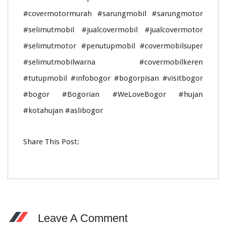
#covermotormurah #sarungmobil #sarungmotor
#selimutmobil #jualcovermobil #jualcovermotor
#selimutmotor #penutupmobil #covermobilsuper
#selimutmobilwarna #covermobilkeren
#tutupmobil #infobogor #bogorpisan #visitbogor
#bogor #Bogorian #WeLoveBogor #hujan
#kotahujan #aslibogor
Share This Post:
Leave A Comment