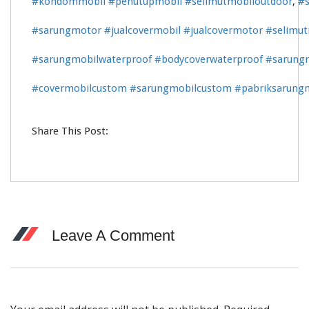
#kondommobil
#penutupmobil
#selimutmobiloutdoor
,
#s
#sarungmotor
#jualcovermobil
#jualcovermotor
#selimu
#sarungmobilwaterproof
#bodycoverwaterproof
#sarung
#covermobilcustom
#sarungmobilcustom
#pabriksarung
Share This Post:
Leave A Comment