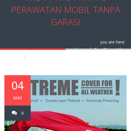
PERAWATAN MOBIL TANPA
GARASI
you are here:
Home
Tips Otomotif
Inilah Tips Praktis Perawatan Mobil Tanpa
Garasi
04
MAY
0