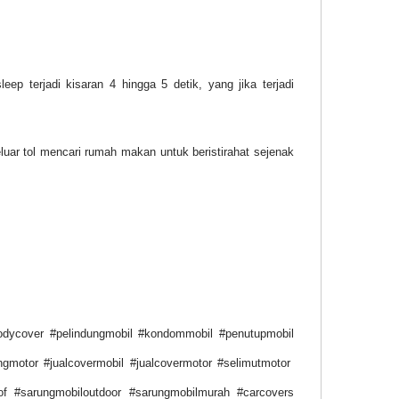
p terjadi kisaran 4 hingga 5 detik, yang jika terjadi
eluar tol mencari rumah makan untuk beristirahat sejenak
odycover #pelindungmobil #kondommobil #penutupmobil
ngmotor #jualcovermobil #jualcovermotor #selimutmotor
of #sarungmobiloutdoor #sarungmobilmurah #carcovers