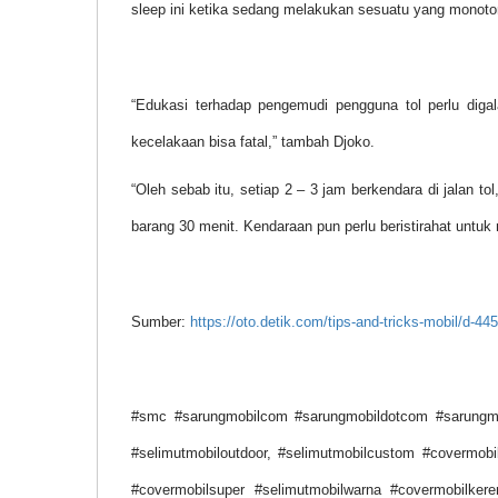
sleep ini ketika sedang melakukan sesuatu yang monoto
“Edukasi terhadap pengemudi pengguna tol perlu digal
kecelakaan bisa fatal,” tambah Djoko.
“Oleh sebab itu, setiap 2 – 3 jam berkendara di jalan t
barang 30 menit. Kendaraan pun perlu beristirahat untu
Sumber:
https://oto.detik.com/tips-and-tricks-mobil/d-
#smc #sarungmobilcom #sarungmobildotcom #sarungmob
#selimutmobiloutdoor, #selimutmobilcustom #covermobi
#covermobilsuper #selimutmobilwarna #covermobilker