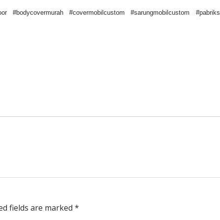
oor #bodycovermurah #covermobilcustom #sarungmobilcustom #pabriksar
red fields are marked
*