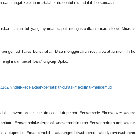
n dan sangat kelelahan. Salah satu contohnya adalah berkendara.
akkan. Jalan tol yang nyaman dapat mengakibatkan micro sleep. Micro slee
ol, pengemudi harus beristirahat. Bisa menggunakan rest area atau memilih k
k menghindari pecah ban,” ungkap Djoko.
4453182/hindari-kecelakaan-perhatikan-durasi-maksimal-mengemudi
il #covermobil #selimutmobil #tutupmobil #coverbody #bodycover #carb
lantiair #covermobilwaterproof #covermobilmurah #covermotormurah #saru
en #tutupmobil #mantelmobil #sarungmobilwaterproof #bodycoverwaterpro