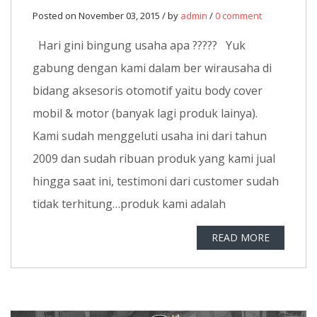
Posted on November 03, 2015 / by
admin
/
0 comment
Hari gini bingung usaha apa ????? Yuk
gabung dengan kami dalam ber wirausaha di
bidang aksesoris otomotif yaitu body cover
mobil & motor (banyak lagi produk lainya).
Kami sudah menggeluti usaha ini dari tahun
2009 dan sudah ribuan produk yang kami jual
hingga saat ini, testimoni dari customer sudah
tidak terhitung…produk kami adalah
READ MORE