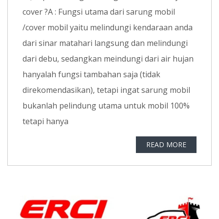
cover ?A : Fungsi utama dari sarung mobil
/cover mobil yaitu melindungi kendaraan anda
dari sinar matahari langsung dan melindungi
dari debu, sedangkan meindungi dari air hujan
hanyalah fungsi tambahan saja (tidak
direkomendasikan), tetapi ingat sarung mobil
bukanlah pelindung utama untuk mobil 100%
tetapi hanya
READ MORE