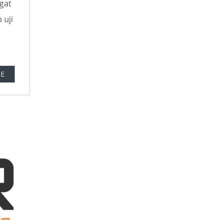
gat
 uji
E