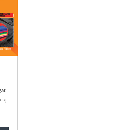
gat
 uji