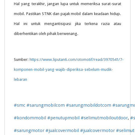
Hal yang terakhir, jangan lupa untuk memeriksa surat-surat
mobil. Pastikan STNK dan pajak mobil dalam keadaan hidup.
Hal ini untuk mengantisipasi jika terkena razia atau
diberhentikan oleh pihak berwenang.
Sumber:
https://www.liputan6.com/otomotif/read/3970541/7-
komponen-mobil-yang-wajib-diperiksa-sebelum-mudik-
lebaran
#smc
#sarungmobilcom
#sarungmobildotcom
#sarungmo
#kondommobil
#penutupmobil
#selimutmobiloutdoor
,
#s
#sarungmotor
#jualcovermobil
#jualcovermotor
#selimu