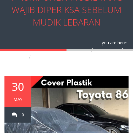
WAJIB DIPERIKSA SEBELUM
MUDIK LEBARAN
you are here:
Home
Tips Otomotif
7 Komponen Mobil yang Wajib Diperiksa
Sebelum Mudik Lebaran
30
MAY
0